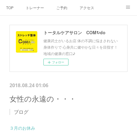
TOP
トレーナー
ご予約
アクセス
料金・メニュー
SNS
よくあるご質問
トータルケアサロン COM↻do
お客様の声
リンク集
hiroout
健康武士がいるお店 体の不調に悩まされない
身体作りで 心身共に健やかな日々を目指す！
地域の健康の窓口♪
フォロー
2018.08.24 01:06
女性の永遠の・・・
ブログ
３月のお休み