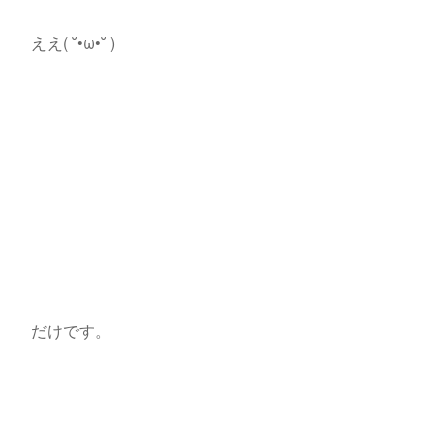
ええ( ˘•ω•˘ )
だけです。