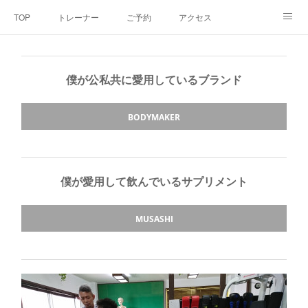
TOP
トレーナー
ご予約
アクセス
料金・メニュー
SNS
よくあるご質問
僕が公私共に愛用しているブランド
お客様の声
リンク集
hiroout
BODYMAKER
僕が愛用して飲んでいるサプリメント
MUSASHI