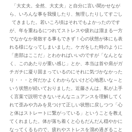
「大丈夫。全然、大丈夫」と自分に言い聞かせなが
ら、いろんな事を我慢したり、無理したりしてすごし
てきました。若いころ頃はそれでもよかったのです
が、年を重ねるにつれてストレスや疲れは溜まる一方
でなかなか発散する事もできず！心の状態が体にも表
れる様になってしまいました。ケガをした時のように
「患部はここだ」とわかればいいのですが「なんとな
く、このあたりが重い感じ」とか、本当は首や肩がガ
チガチに凝り固まっているのにそれに気づかなかった
り・・・と何だかよくわからないけど心地悪いな～と
いう状態が続いておりました。近藤さんは、私が上手
く言葉で説明できないそんなニュアンスを理解してく
れて歪みや力みを見つけて正しい状態に戻しつつ「心
と体はストレートに繋がっている」ということを教え
てくれました。体が落ち着くと心もだんだん穏やかに
なってくるもので、疲れやストレスを溜め過ぎること