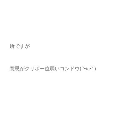
所ですが
意思がクリボー位弱いコンドウ( ˘•ω•˘ )