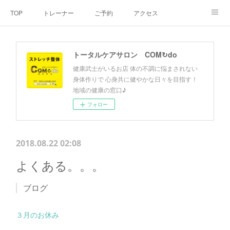
TOP
トレーナー
ご予約
アクセス
料金・メニュー
SNS
よくあるご質問
トータルケアサロン COM↻do
お客様の声
リンク集
hiroout
健康武士がいるお店 体の不調に悩まされない
身体作りで 心身共に健やかな日々を目指す！
地域の健康の窓口♪
フォロー
2018.08.22 02:08
よくある。。。
ブログ
３月のお休み