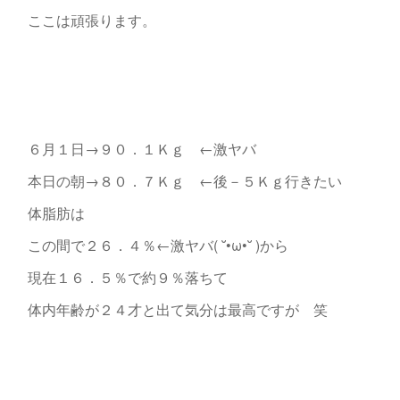
ここは頑張ります。
６月１日→９０．１Ｋｇ ←激ヤバ
本日の朝→８０．７Ｋｇ ←後－５Ｋｇ行きたい
体脂肪は
この間で２６．４％←激ヤバ( ˘•ω•˘ )から
現在１６．５％で約９％落ちて
体内年齢が２４才と出て気分は最高ですが 笑