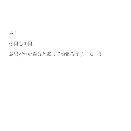
さ！
今日も１日！
意思が弱い自分と戦って頑張ろう(｀・ω・´)ゞ