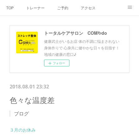
TOP
トレーナー
ご予約
アクセス
料金・メニュー
SNS
よくあるご質問
トータルケアサロン COM↻do
お客様の声
リンク集
hiroout
健康武士がいるお店 体の不調に悩まされない
身体作りで 心身共に健やかな日々を目指す！
地域の健康の窓口♪
フォロー
2018.08.01 23:32
色々な温度差
ブログ
３月のお休み