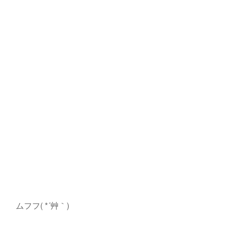
ムフフ( *´艸｀)