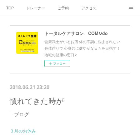
TOP
トレーナー
ご予約
アクセス
料金・メニュー
SNS
よくあるご質問
トータルケアサロン COM↻do
お客様の声
リンク集
hiroout
健康武士がいるお店 体の不調に悩まされない
身体作りで 心身共に健やかな日々を目指す！
地域の健康の窓口♪
フォロー
2018.06.21 23:20
慣れてきた時が
ブログ
３月のお休み