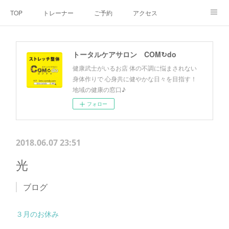
TOP
トレーナー
ご予約
アクセス
料金・メニュー
SNS
よくあるご質問
トータルケアサロン COM↻do
お客様の声
リンク集
hiroout
健康武士がいるお店 体の不調に悩まされない
身体作りで 心身共に健やかな日々を目指す！
地域の健康の窓口♪
フォロー
2018.06.07 23:51
光
ブログ
３月のお休み