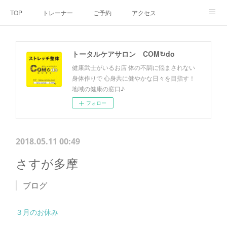
TOP
トレーナー
ご予約
アクセス
料金・メニュー
SNS
よくあるご質問
トータルケアサロン COM↻do
お客様の声
リンク集
hiroout
健康武士がいるお店 体の不調に悩まされない
身体作りで 心身共に健やかな日々を目指す！
地域の健康の窓口♪
フォロー
2018.05.11 00:49
さすが多摩
ブログ
３月のお休み