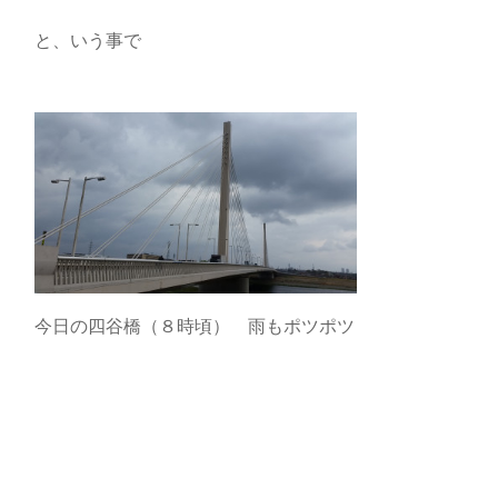
と、いう事で
今日の四谷橋（８時頃） 雨もポツポツ