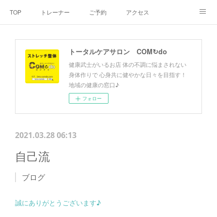
TOP
トレーナー
ご予約
アクセス
料金・メニュー
SNS
よくあるご質問
トータルケアサロン COM↻do
お客様の声
リンク集
hiroout
健康武士がいるお店 体の不調に悩まされない
身体作りで 心身共に健やかな日々を目指す！
地域の健康の窓口♪
フォロー
2021.03.28 06:13
自己流
ブログ
誠にありがとうございます♪