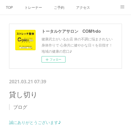
TOP
トレーナー
ご予約
アクセス
料金・メニュー
SNS
よくあるご質問
トータルケアサロン COM↻do
お客様の声
リンク集
hiroout
健康武士がいるお店 体の不調に悩まされない
身体作りで 心身共に健やかな日々を目指す！
地域の健康の窓口♪
フォロー
2021.03.21 07:39
貸し切り
ブログ
誠にありがとうございます♪