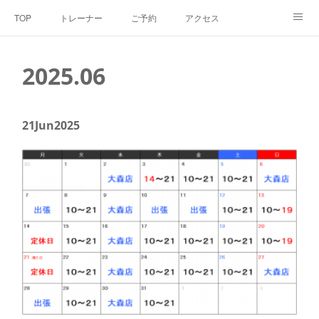
TOP
トレーナー
ご予約
アクセス
料金・メニュー
SNS
よくあるご質問
2025
.
06
お客様の声
リンク集
hiroout
21
Jun
2025