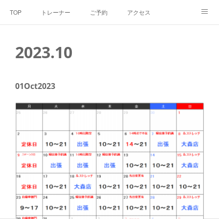
TOP
トレーナー
ご予約
アクセス
料金・メニュー
SNS
よくあるご質問
2023
.
10
お客様の声
リンク集
hiroout
01
Oct
2023