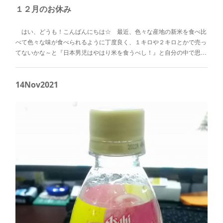
１２月のお休み
はい、どうも！こんばんにちは☆ 最近、色々な産地の新米を食べ比
べて色々な味が食べられるように丁度良く、１キロや２キロとかで売っ
てないかな～と『日本男児はやはり米を食うべし！』と自分の中で思…
14
Nov
2021