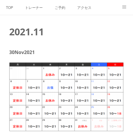
TOP
トレーナー
ご予約
アクセス
料金・メニュー
SNS
よくあるご質問
2021
.
11
お客様の声
リンク集
hiroout
30
Nov
2021