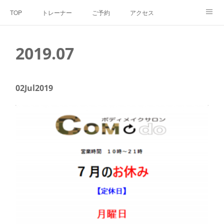
TOP
トレーナー
ご予約
アクセス
料金・メニュー
SNS
よくあるご質問
2019
.
07
お客様の声
リンク集
hiroout
02
Jul
2019