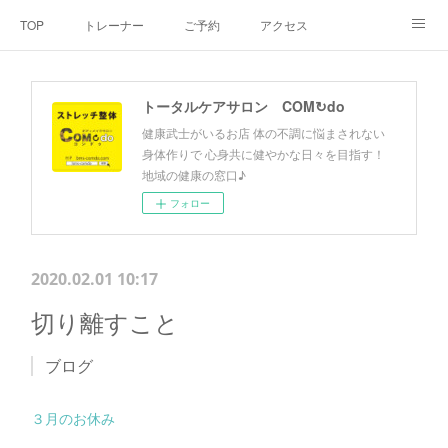
TOP
トレーナー
ご予約
アクセス
料金・メニュー
SNS
よくあるご質問
トータルケアサロン COM↻do
お客様の声
リンク集
hiroout
健康武士がいるお店 体の不調に悩まされない
身体作りで 心身共に健やかな日々を目指す！
地域の健康の窓口♪
フォロー
2020.02.01 10:17
切り離すこと
ブログ
３月のお休み