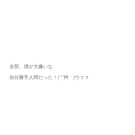
全部、僕が大嫌いな
自分勝手人間だった！( *´艸｀)ウㇷㇷ