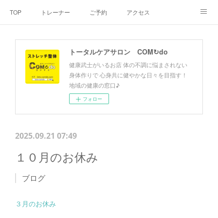
TOP
トレーナー
ご予約
アクセス
料金・メニュー
SNS
よくあるご質問
トータルケアサロン COM↻do
お客様の声
リンク集
hiroout
健康武士がいるお店 体の不調に悩まされない
身体作りで 心身共に健やかな日々を目指す！
地域の健康の窓口♪
フォロー
2025.09.21 07:49
１０月のお休み
ブログ
３月のお休み