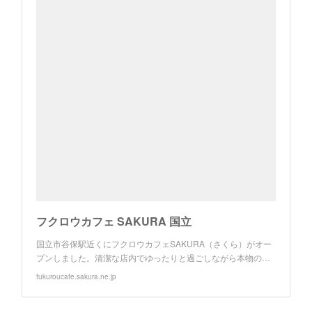
フクロウカフェ SAKURA 国立
国立市谷保駅近くにフクロウカフェSAKURA（さくら）がオー
プンしました。清潔な店内でゆったりと過ごしながら本物の…
fukuroucafe.sakura.ne.jp