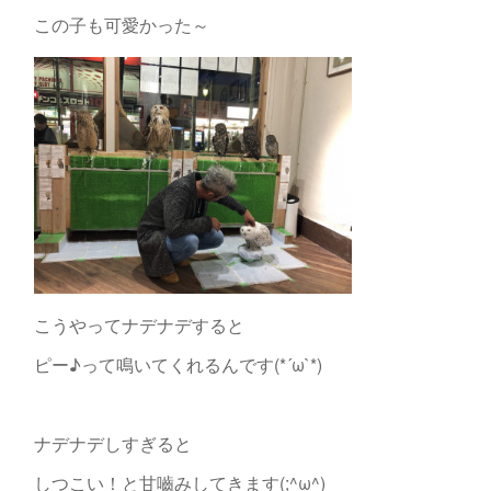
この子も可愛かった～
こうやってナデナデすると
ピー♪って鳴いてくれるんです(*´ω`*)
ナデナデしすぎると
しつこい！と甘嚙みしてきます(;^ω^)