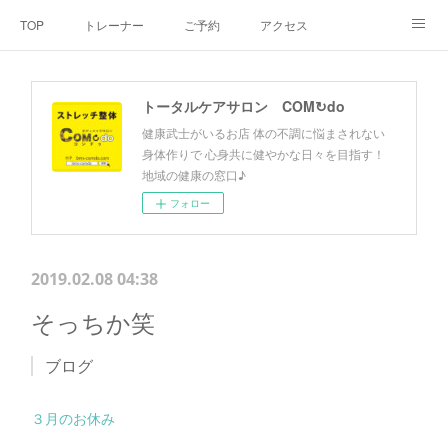
TOP
トレーナー
ご予約
アクセス
料金・メニュー
SNS
よくあるご質問
トータルケアサロン COM↻do
お客様の声
リンク集
hiroout
健康武士がいるお店 体の不調に悩まされない
身体作りで 心身共に健やかな日々を目指す！
地域の健康の窓口♪
フォロー
2019.02.08 04:38
そっちか笑
ブログ
３月のお休み