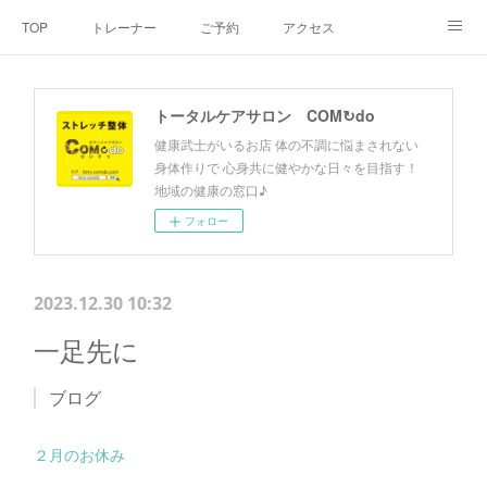
TOP
トレーナー
ご予約
アクセス
料金・メニュー
SNS
よくあるご質問
トータルケアサロン COM↻do
お客様の声
リンク集
hiroout
健康武士がいるお店 体の不調に悩まされない
身体作りで 心身共に健やかな日々を目指す！
地域の健康の窓口♪
フォロー
2023.12.30 10:32
一足先に
ブログ
２月のお休み