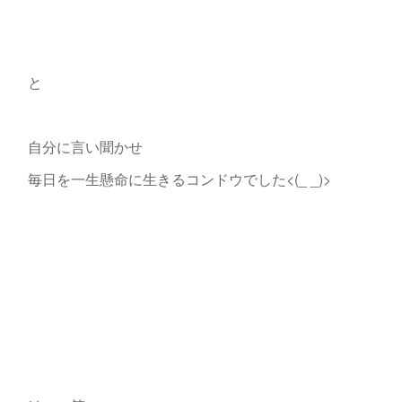
と
自分に言い聞かせ
毎日を一生懸命に生きるコンドウでした<(_ _)>