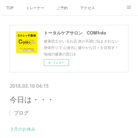
TOP
トレーナー
ご予約
アクセス
料金・メニュー
SNS
よくあるご質問
トータルケアサロン COM↻do
お客様の声
リンク集
hiroout
健康武士がいるお店 体の不調に悩まされない
身体作りで 心身共に健やかな日々を目指す！
地域の健康の窓口♪
フォロー
2018.03.18 04:15
今日は・・・
ブログ
３月のお休み