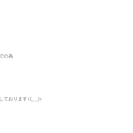
での為
おります<(_ _)>