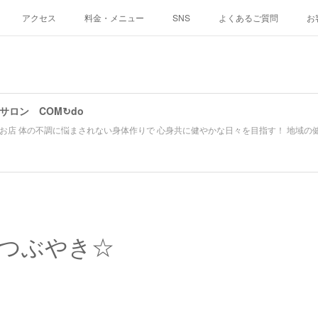
アクセス
料金・メニュー
SNS
よくあるご質問
お
サロン COM↻do
お店 体の不調に悩まされない身体作りで 心身共に健やかな日々を目指す！ 地域の
つぶやき☆