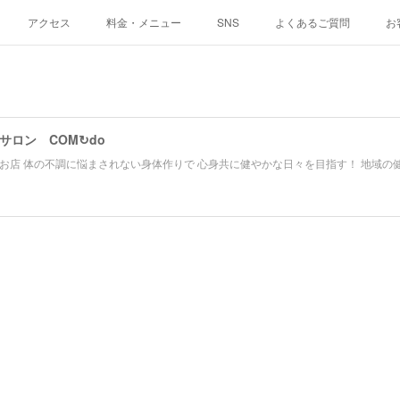
アクセス
料金・メニュー
SNS
よくあるご質問
お
サロン COM↻do
お店 体の不調に悩まされない身体作りで 心身共に健やかな日々を目指す！ 地域の