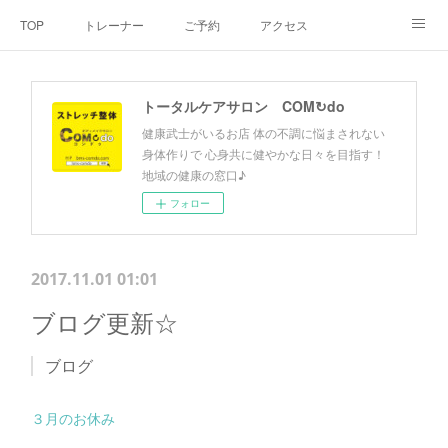
TOP
トレーナー
ご予約
アクセス
料金・メニュー
SNS
よくあるご質問
トータルケアサロン COM↻do
お客様の声
リンク集
hiroout
健康武士がいるお店 体の不調に悩まされない
身体作りで 心身共に健やかな日々を目指す！
地域の健康の窓口♪
フォロー
2017.11.01 01:01
ブログ更新☆
ブログ
３月のお休み