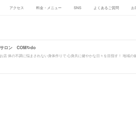
アクセス
料金・メニュー
SNS
よくあるご質問
お
サロン COM↻do
お店 体の不調に悩まされない身体作りで 心身共に健やかな日々を目指す！ 地域の