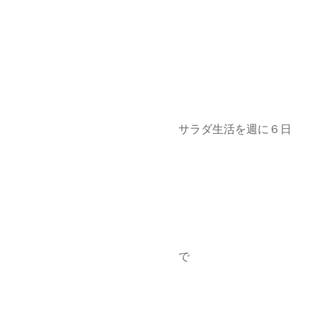
サラダ生活を週に６日
で