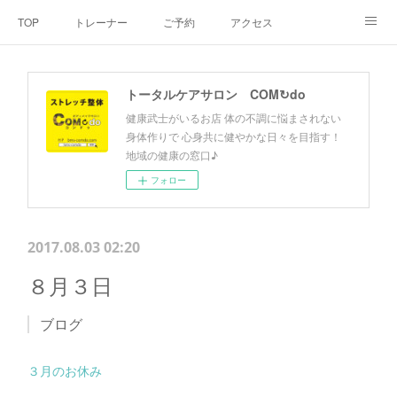
TOP
トレーナー
ご予約
アクセス
料金・メニュー
SNS
よくあるご質問
トータルケアサロン COM↻do
お客様の声
リンク集
hiroout
健康武士がいるお店 体の不調に悩まされない
身体作りで 心身共に健やかな日々を目指す！
地域の健康の窓口♪
フォロー
2017.08.03 02:20
８月３日
ブログ
３月のお休み