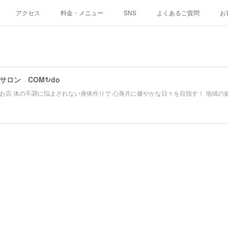
アクセス
料金・メニュー
SNS
よくあるご質問
お
サロン COM↻do
お店 体の不調に悩まされない身体作りで 心身共に健やかな日々を目指す！ 地域の