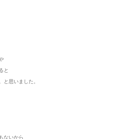
や
ると
。と思いました。
もないから