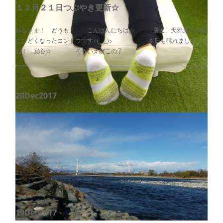
１２月２１日つぶやき更新☆
みなさま！ どうも！ こんばんにちは☆ 最近、天邪鬼さが更
にひどくなったコンドウです<(_ _)> 本日も晴れました
ね！一安心☆ そういえばこの子
20
Dec
2017
１２月２２日つぶやき更新☆
どうも！ みなさま！ おはこんばんにちは☆ タクシーを待って
る時やっと自分の順番になると次のタクシーが中々来ない事が多いコン
ドウです<(_ _)> 今日も晴れました！しかし朝は本当に寒いで…
19
Dec
2017