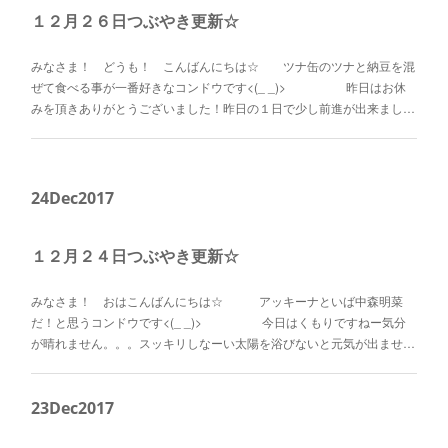
１２月２６日つぶやき更新☆
みなさま！ どうも！ こんばんにちは☆ ツナ缶のツナと納豆を混
ぜて食べる事が一番好きなコンドウです<(_ _)> 昨日はお休
みを頂きありがとうございました！昨日の１日で少し前進が出来まし…
24
Dec
2017
１２月２４日つぶやき更新☆
みなさま！ おはこんばんにちは☆ アッキーナといば中森明菜
だ！と思うコンドウです<(_ _)> 今日はくもりですねー気分
が晴れません。。。スッキリしなーい太陽を浴びないと元気が出ませ…
23
Dec
2017