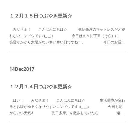
１２月１５日つぶやき更新☆
みなさま！ こんばんにちは☆ 低反発系のマットレスだと寝
れないコンドウです<(_ _)> 今日は久々に宇宙（そら）に
笑雲がかかり太陽がない寒い寒い日ですねー。 今日のお昼…
14
Dec
2017
１２月１４日つぶやき更新☆
はい！ みなさま！ こんばんにちは☆ 生活環境が変わ
るとお腹がゆるくなりやすいコンドウです<(_ _)> 今日も朝
からいい天気♪ 先日多摩川を散歩していたら 遠…