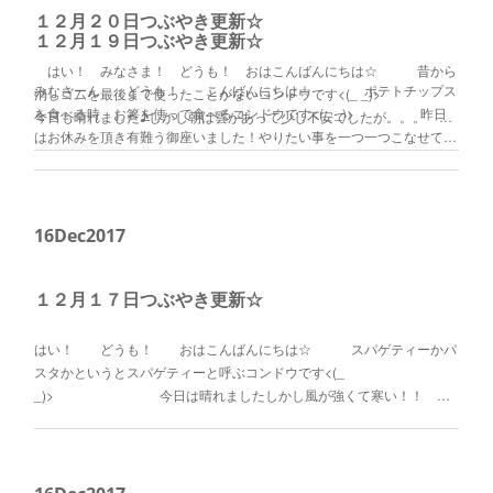
１２月２０日つぶやき更新☆
１２月１９日つぶやき更新☆
はい！ みなさま！ どうも！ おはこんばんにちは☆ 昔から
みなさーん どうも！ こんばんにちは☆ ポテトチップス
消しゴムを最後まで使ったことがないコンドウです<(_ _)>
を食べる時、お箸を使って食べるコンドウです<(_ _)> 昨日
今日も晴れました♪しかし朝は雲があって少し不安でしたが。。。 …
はお休みを頂き有難う御座いました！やりたい事を一つ一つこなせて…
16
Dec
2017
１２月１７日つぶやき更新☆
はい！ どうも！ おはこんばんにちは☆ スパゲティーかパ
スタかというとスパゲティーと呼ぶコンドウです<(_
_)> 今日は晴れましたしかし風が強くて寒い！！ …