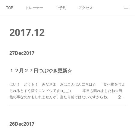
TOP
トレーナー
ご予約
アクセス
料金・メニュー
SNS
よくあるご質問
2017
.
12
お客様の声
リンク集
hiroout
27
Dec
2017
１２月２７日つぶやき更新☆
はい！ どうも！ みなさま おはこんばんにちは☆ 食べ物を与え
られるとすぐ懐くコンドウです<(_ _)> 本日も晴れましたね☆当
然の事なのかもしれませんが、当たり前ではないですからね。 空…
26
Dec
2017