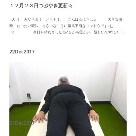
１２月２３日つぶやき更新☆
はい！ みなさま！ どうも！ こんばんにちは☆ 大きな決
断、だいたい即決。ささいなことに優柔不断なコンドウです<(_
_)> 今日も晴れましたね♪しかも暖かい！嬉しいですね！！…
22
Dec
2017
21
Dec
2017