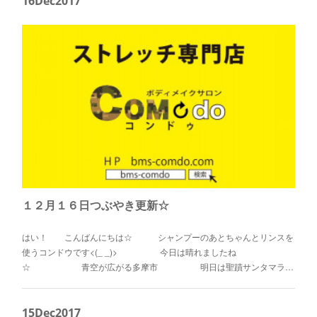
16
Dec
2017
１２月１６日つぶやき更新☆
はい！ こんばんにちは☆ シャンプーのあとちゃんとリンスを
使うコンドウです<(_ _)> 今日は晴れましたね
☆ 青空が広がる多摩市 明日は聖蹟サンタマラ…
15
Dec
2017