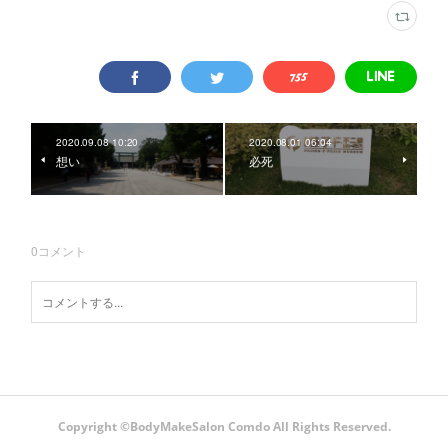
2020.09.08 10:20
2020.08.01 06:04
想い
必死
0
コメント
Copyright ©️BodyMakeSalon Comdo All Rights Reserved.