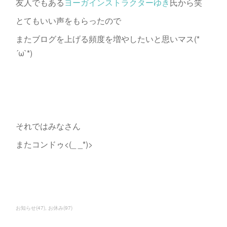
友人でもある
ヨーガインストラクターゆき
氏から笑
とてもいい声をもらったので
またブログを上げる頻度を増やしたいと思いマス(*
´ω`*)
それではみなさん
またコンドゥ<(_ _*)>
お知らせ
(
47
)
お休み
(
97
)