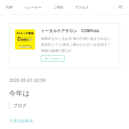
TOP
トレーナー
ご予約
アクセス
料金・メニュー
SNS
よくあるご質問
トータルケアサロン COM↻do
お客様の声
リンク集
hiroout
健康武士がいるお店 体の不調に悩まされない
身体作りで 心身共に健やかな日々を目指す！
地域の健康の窓口♪
フォロー
2020.09.01 02:59
今年は
ブログ
３月のお休み