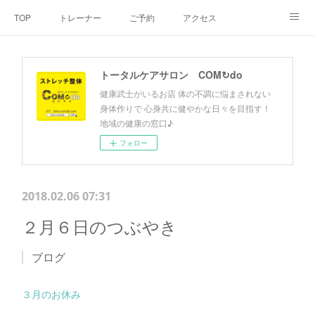
TOP
トレーナー
ご予約
アクセス
料金・メニュー
SNS
よくあるご質問
トータルケアサロン COM↻do
お客様の声
リンク集
hiroout
健康武士がいるお店 体の不調に悩まされない
身体作りで 心身共に健やかな日々を目指す！
地域の健康の窓口♪
フォロー
2018.02.06 07:31
２月６日のつぶやき
ブログ
３月のお休み