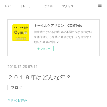
TOP
トレーナー
ご予約
アクセス
料金・メニュー
SNS
よくあるご質問
トータルケアサロン COM↻do
お客様の声
リンク集
hiroout
健康武士がいるお店 体の不調に悩まされない
身体作りで 心身共に健やかな日々を目指す！
地域の健康の窓口♪
フォロー
2018.12.28 07:11
２０１９年はどんな年？
ブログ
３月のお休み