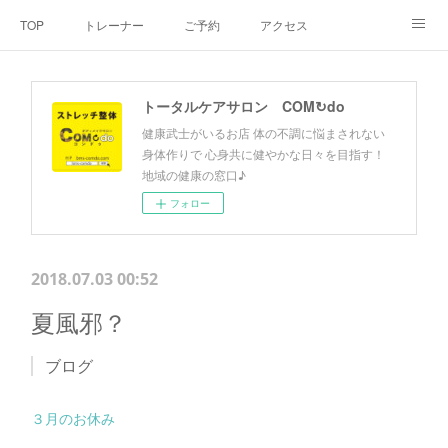
TOP
トレーナー
ご予約
アクセス
料金・メニュー
SNS
よくあるご質問
トータルケアサロン COM↻do
お客様の声
リンク集
hiroout
健康武士がいるお店 体の不調に悩まされない
身体作りで 心身共に健やかな日々を目指す！
地域の健康の窓口♪
フォロー
2018.07.03 00:52
夏風邪？
ブログ
３月のお休み