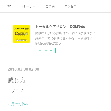
TOP
トレーナー
ご予約
アクセス
料金・メニュー
SNS
よくあるご質問
トータルケアサロン COM↻do
お客様の声
リンク集
hiroout
健康武士がいるお店 体の不調に悩まされない
身体作りで 心身共に健やかな日々を目指す！
地域の健康の窓口♪
フォロー
2018.03.30 02:00
感じ方
ブログ
３月のお休み