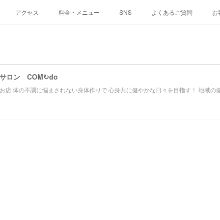
アクセス
料金・メニュー
SNS
よくあるご質問
お
サロン COM↻do
お店 体の不調に悩まされない身体作りで 心身共に健やかな日々を目指す！ 地域の